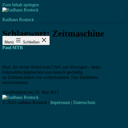
Zum Inhalt springen
Radhaus Rostock
Schlagwort:
Zeitmaschine
Menü
Schließen
Paul MTB
Paul, die rechte Hand vom Chef, auf Abwegen – beim
Fahrraddreckigmachen und danach geduldig
an Zeitmaschinen von weltbekannten Top-Triathleten
rumschrauben.
Veröffentlicht am
20. Mai 2012
© 2026 radhaus Rostock |
Impressum | Datenschutz