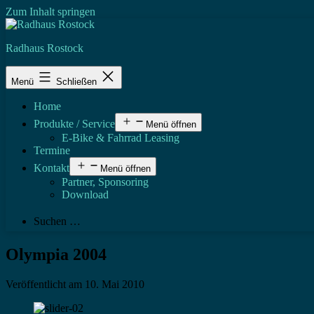
Zum Inhalt springen
Radhaus Rostock
Menü
Schließen
Home
Produkte / Service
Menü öffnen
E-Bike & Fahrrad Leasing
Termine
Kontakt
Menü öffnen
Partner, Sponsoring
Download
Suchen …
Olympia 2004
Veröffentlicht am
10. Mai 2010